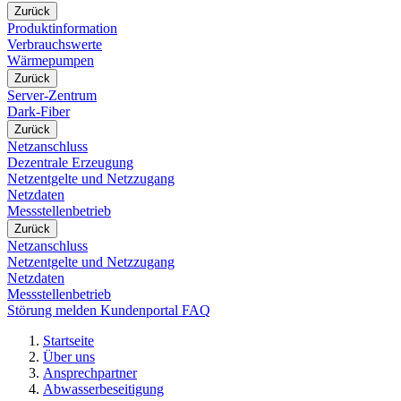
Zurück
Produktinformation
Verbrauchswerte
Wärmepumpen
Zurück
Server-Zentrum
Dark-Fiber
Zurück
Netzanschluss
Dezentrale Erzeugung
Netzentgelte und Netzzugang
Netzdaten
Messstellenbetrieb
Zurück
Netzanschluss
Netzentgelte und Netzzugang
Netzdaten
Messstellenbetrieb
Störung melden
Kundenportal
FAQ
Startseite
Über uns
Ansprechpartner
Abwasserbeseitigung