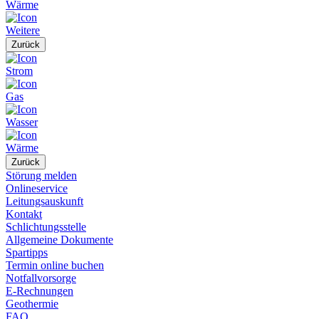
Wärme
Weitere
Zurück
Strom
Gas
Wasser
Wärme
Zurück
Störung melden
Onlineservice
Leitungsauskunft
Kontakt
Schlichtungsstelle
Allgemeine Dokumente
Spartipps
Termin online buchen
Notfallvorsorge
E-Rechnungen
Geothermie
FAQ