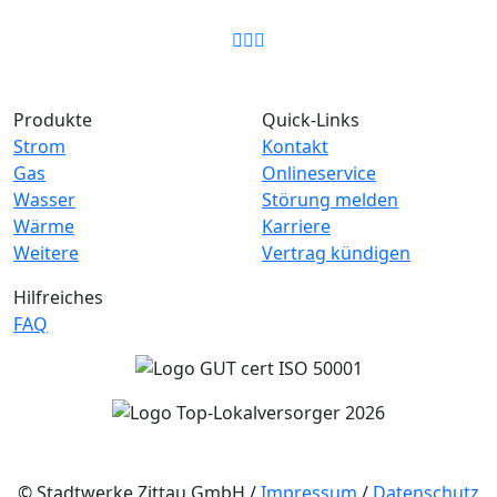
Facebook
Telefon
E-Mail
Produkte
Quick-Links
Strom
Kontakt
Gas
Onlineservice
Wasser
Störung melden
Wärme
Karriere
Weitere
Vertrag kündigen
Hilfreiches
FAQ
© Stadtwerke Zittau GmbH /
Impressum
/
Datenschutz